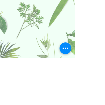
Politica date caracter personal
Termeni si conditii Dolce Paula