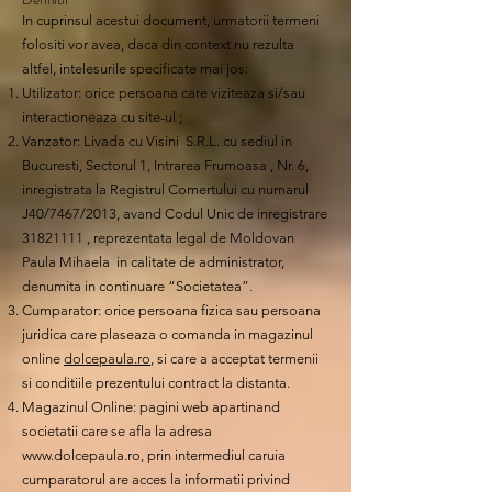
In cuprinsul acestui document, urmatorii termeni
folositi vor avea, daca din context nu rezulta
altfel, intelesurile specificate mai jos:
Utilizator: orice persoana care viziteaza si/sau
interactioneaza cu site-ul ;
Vanzator: Livada cu Visini S.R.L. cu sediul in
Bucuresti, Sectorul 1, Intrarea Frumoasa , Nr. 6,
inregistrata la Registrul Comertului cu numarul
J40/7467/2013, avand Codul Unic de inregistrare
31821111
, reprezentata legal de Moldovan
Paula Mihaela in calitate de administrator,
denumita in continuare “Societatea”.
Cumparator: orice persoana fizica sau persoana
juridica care plaseaza o comanda in magazinul
online
dolcepaula.ro
, si care a acceptat termenii
si conditiile prezentului contract la distanta.
Magazinul Online: pagini web apartinand
societatii care se afla la adresa
www.dolcepaula.ro
, prin intermediul caruia
cumparatorul are acces la informatii privind