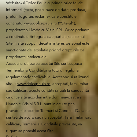
Website-ul Dolce Paula cuprinde orice fel de
informatii (texte, poze, baze de date, produse,
preturi, logo-uri, reclame), care constituie
continutul
www.dolcepaula.ro
(“Site-ul”),
proprietatea Livada cu Visini SRL. Orice preluare
a continutului (integrala sau partiala) a acestui
Site in alte scopuri decat in interes personal este
sanctionata de legislatia privind drepturile de
proprietate intelectuala.
Accesul si utilizarea acestui Site sunt supuse
Termenilor si Conditiilor si tuturor legilor si
regulamentelor aplicabile. Accesand si utilizand
site-ul
www.dolcepaula.ro
, acceptati, fara limitari
sau calificari, aceste conditii si luati la cunostinta
ca orice alte acorduri intre dumneavoastra si
Livada cu Visini S.R.L. sunt inlocuite prin
prevederile acestor Termeni si Conditii. Daca nu
sunteti de acord sau nu acceptati, fara limitari sau
calificari, Termenii si Conditiile prevazute, va
rugam sa parasiti acest Site.
Definitii