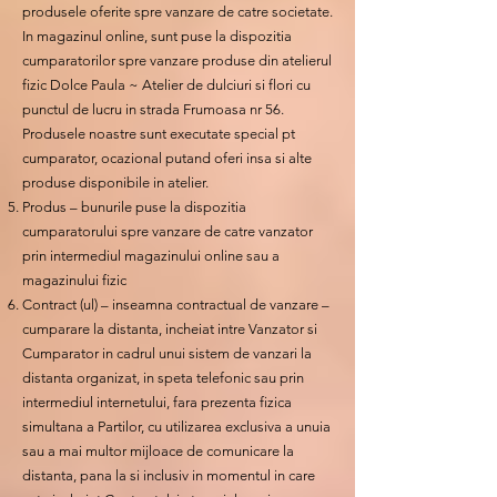
produsele oferite spre vanzare de catre societate.
In magazinul online, sunt puse la dispozitia
cumparatorilor spre vanzare produse din atelierul
fizic Dolce Paula ~ Atelier de dulciuri si flori cu
punctul de lucru in strada Frumoasa nr 56.
Produsele noastre sunt executate special pt
cumparator, ocazional putand oferi insa si alte
produse disponibile in atelier.
Produs – bunurile puse la dispozitia
cumparatorului spre vanzare de catre vanzator
prin intermediul magazinului online sau a
magazinului fizic
Contract (ul) – inseamna contractual de vanzare –
cumparare la distanta, incheiat intre Vanzator si
Cumparator in cadrul unui sistem de vanzari la
distanta organizat, in speta telefonic sau prin
intermediul internetului, fara prezenta fizica
simultana a Partilor, cu utilizarea exclusiva a unuia
sau a mai multor mijloace de comunicare la
distanta, pana la si inclusiv in momentul in care