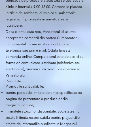
perioada de procesare a acestora se desfasoara
zilnic in intervalul
9.00-18.00
. Comenzile plasate
in zilele de sambata, duminica si sarbatorile
legale vor fi procesate in urmatoarea zi
lucratoare.
Daca clientul este nou, Vanzatorul isi asuma
acceptarea comenzii din partea Cumparatorului
in momentul in care exista o confirmare
telefonica sau prin e-mail. Odata lansata
comanda online, Cumparatorul este de acord cu
forma de comunicare ulterioara (telefonica sau
electronica), precum si cu modul de operare al
Vanzatorului.
Promotiile
Promotiile sunt valabile:
pentru perioade limitate de timp, specificate pe
pagina de prezentare a produselor din
magazinul online;
in limitele stocurilor disponibile. Societatea nu
poate fi tinuta responsabila pentru prejudiciile
create de informatiile publicate in Magazinul