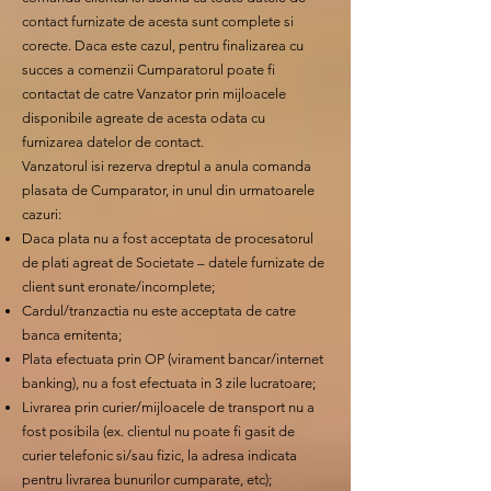
contact furnizate de acesta sunt complete si
corecte. Daca este cazul, pentru finalizarea cu
succes a comenzii Cumparatorul poate fi
contactat de catre Vanzator prin mijloacele
disponibile agreate de acesta odata cu
furnizarea datelor de contact.
Vanzatorul isi rezerva dreptul a anula comanda
plasata de Cumparator, in unul din urmatoarele
cazuri:
Daca plata nu a fost acceptata de procesatorul
de plati agreat de Societate – datele furnizate de
client sunt eronate/incomplete;
Cardul/tranzactia nu este acceptata de catre
banca emitenta;
Plata efectuata prin OP (virament bancar/internet
banking), nu a fost efectuata in 3 zile lucratoare;
Livrarea prin curier/mijloacele de transport nu a
fost posibila (ex. clientul nu poate fi gasit de
curier telefonic si/sau fizic, la adresa indicata
pentru livrarea bunurilor cumparate, etc);