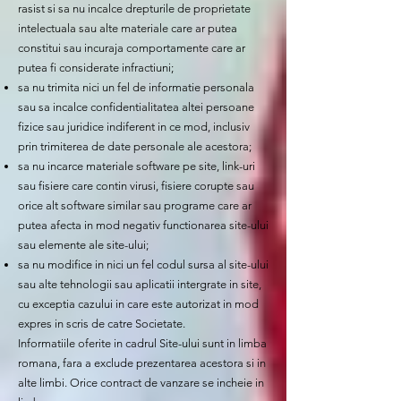
rasist si sa nu incalce drepturile de proprietate
intelectuala sau alte materiale care ar putea
constitui sau incuraja comportamente care ar
putea fi considerate infractiuni;
sa nu trimita nici un fel de informatie personala
sau sa incalce confidentialitatea altei persoane
fizice sau juridice indiferent in ce mod, inclusiv
prin trimiterea de date personale ale acestora;
sa nu incarce materiale software pe site, link-uri
sau fisiere care contin virusi, fisiere corupte sau
orice alt software similar sau programe care ar
putea afecta in mod negativ functionarea site-ului
sau elemente ale site-ului;
sa nu modifice in nici un fel codul sursa al site-ului
sau alte tehnologii sau aplicatii intergrate in site,
cu exceptia cazului in care este autorizat in mod
expres in scris de catre Societate.
Informatiile oferite in cadrul Site-ului sunt in limba
romana, fara a exclude prezentarea acestora si in
alte limbi. Orice contract de vanzare se incheie in