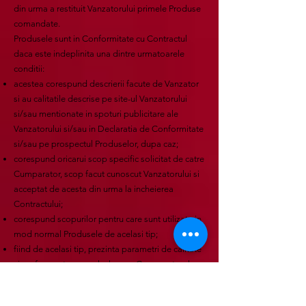
din urma a restituit Vanzatorului primele Produse
comandate.
Produsele sunt in Conformitate cu Contractul
daca este indeplinita una dintre urmatoarele
conditii:
acestea corespund descrierii facute de Vanzator
si au calitatile descrise pe site-ul Vanzatorului
si/sau mentionate in spoturi publicitare ale
Vanzatorului si/sau in Declaratia de Conformitate
si/sau pe prospectul Produselor, dupa caz;
corespund oricarui scop specific solicitat de catre
Cumparator, scop facut cunoscut Vanzatorului si
acceptat de acesta din urma la incheierea
Contractului;
corespund scopurilor pentru care sunt utilizate in
mod normal Produsele de acelasi tip;
fiind de acelasi tip, prezinta parametri de calitate
si performante normale, la care Cumparatorul se
poate astepta in mod rezonabil, date fiind natura
Produsului si declaratiile publice privind