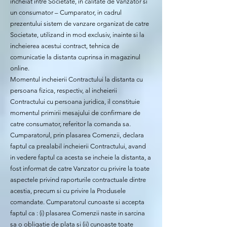
incheiat intre Societate, in calitate de Vanzator si
un consumator – Cumparator, in cadrul
prezentului sistem de vanzare organizat de catre
Societate, utilizand in mod exclusiv, inainte si la
incheierea acestui contract, tehnica de
comunicatie la distanta cuprinsa in magazinul
online.
Momentul incheierii Contractului la distanta cu
persoana fizica, respectiv, al incheierii
Contractului cu persoana juridica, il constituie
momentul primirii mesajului de confirmare de
catre consumator, referitor la comanda sa.
Cumparatorul, prin plasarea Comenzii, declara
faptul ca prealabil incheierii Contractului, avand
in vedere faptul ca acesta se incheie la distanta, a
fost informat de catre Vanzator cu privire la toate
aspectele privind raporturile contractuale dintre
acestia, precum si cu privire la Produsele
comandate. Cumparatorul cunoaste si accepta
faptul ca : (i) plasarea Comenzii naste in sarcina
sa o obligatie de plata si (ii) cunoaste toate