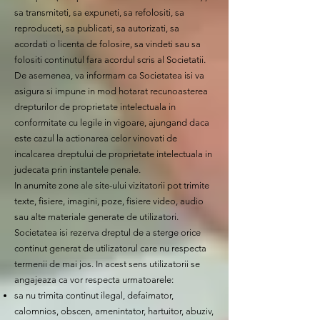
sa transmiteti, sa expuneti, sa refolositi, sa
reproduceti, sa publicati, sa autorizati, sa
acordati o licenta de folosire, sa vindeti sau sa
folositi continutul fara acordul scris al Societatii.
De asemenea, va informam ca Societatea isi va
asigura si impune in mod hotarat recunoasterea
drepturilor de proprietate intelectuala in
conformitate cu legile in vigoare, ajungand daca
este cazul la actionarea celor vinovati de
incalcarea dreptului de proprietate intelectuala in
judecata prin instantele penale.
In anumite zone ale site-ului vizitatorii pot trimite
texte, fisiere, imagini, poze, fisiere video, audio
sau alte materiale generate de utilizatori.
Societatea isi rezerva dreptul de a sterge orice
continut generat de utilizatorul care nu respecta
termenii de mai jos. In acest sens utilizatorii se
angajeaza ca vor respecta urmatoarele:
sa nu trimita continut ilegal, defaimator,
calomnios, obscen, amenintator, hartuitor, abuziv,