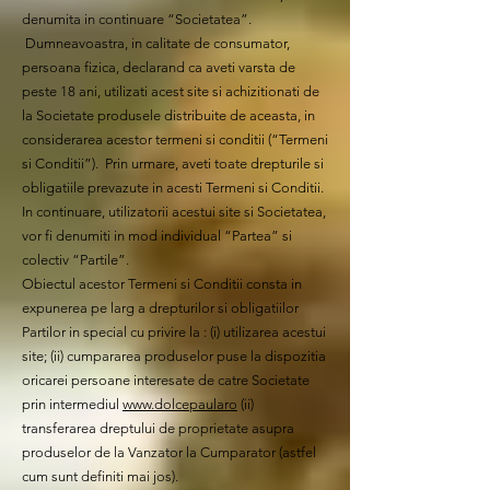
denumita in continuare “Societatea”.
Dumneavoastra, in calitate de consumator,
persoana fizica, declarand ca aveti varsta de
peste 18 ani, utilizati acest site si achizitionati de
la Societate produsele distribuite de aceasta, in
considerarea acestor termeni si conditii (“Termeni
si Conditii”). Prin urmare, aveti toate drepturile si
obligatiile prevazute in acesti Termeni si Conditii.
In continuare, utilizatorii acestui site si Societatea,
vor fi denumiti in mod individual “Partea” si
colectiv “Partile”.
Obiectul acestor Termeni si Conditii consta in
expunerea pe larg a drepturilor si obligatiilor
Partilor in special cu privire la : (i) utilizarea acestui
site; (ii) cumpararea produselor puse la dispozitia
oricarei persoane interesate de catre Societate
prin intermediul
www.dolcepaularo
(ii)
transferarea dreptului de proprietate asupra
produselor de la Vanzator la Cumparator (astfel
cum sunt definiti mai jos).