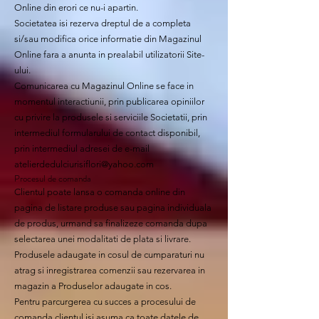
Online din erori ce nu-i apartin.
Societatea isi rezerva dreptul de a completa
si/sau modifica orice informatie din Magazinul
Online fara a anunta in prealabil utilizatorii Site-
ului.
Comunicarea cu Magazinul Online se face in
momentul interactiunii, prin publicarea opiniilor
cu privire la produsele si serviciile Societatii, prin
intermediul formularului de contact disponibil,
prin intermediul adresei de e-mail
atelierdedulciurisiflori@yahoo.com
Procesul de comanda
Clientul poate lansa o comanda online din
pagina de listare produse sau pagina individuala
de produs, urmand sa finalizeze comanda dupa
selectarea unei modalitati de plata si livrare.
Produsele adaugate in cosul de cumparaturi nu
atrag si inregistrarea comenzii sau rezervarea in
magazin a Produselor adaugate in cos.
Pentru parcurgerea cu succes a procesului de
comanda clientul isi asuma ca toate datele de