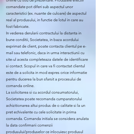
online cu titlu de prezentare. Produsele efectiv
comandate pot diferi sub aspectul unor
caracteristici (ex. nuante de culoare) de aspectul
real al produsului, in functie de lotul in care au
fost fabricate.
In vederea derularii contractului la distanta in
bune conditii, Societatea, in baza acordului
exprimat de client, poate contacta clientul pe e-
mail sau telefonic, daca in urma interactiunii cu
site-ul acesta completeaza datele de identificare
si contact. Scopul in care va fi contactat clientul
este de a solicita in mod expres orice informatie
pentru ducerea la bun sfarsit a procesului de
comanda online.
La solicitarea si cu acordul consumatorului,
Societatea poate recomanda cumparatorului
achizitionarea altui produs de o calitate si la un
pret echivalente cu cele solicitate in prima
comanda. Comanda initiala se considera anulata
la data confirmarii comenzii
produsului/produselor ce inlocuiesc produsul