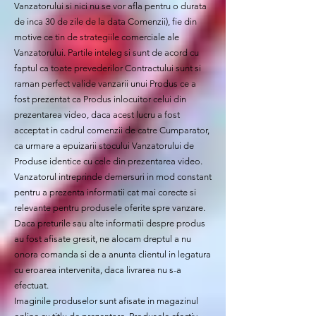
Vanzatorului si nici nu se vor afla pentru o durata
de inca 30 de zile de la data Comenzii), fie din
motive ce tin de strategiile comerciale ale
Vanzatorului. Partile inteleg si sunt de acord cu
faptul ca toate prevederilor Contractului sunt si
raman perfect valide vanzarii unui Produs ce a
fost prezentat ca Produs inlocuitor celui din
prezentarea video, daca acest lucru a fost
acceptat in cadrul comenzii de catre Cumparator,
ca urmare a epuizarii stocului Vanzatorului de
Produse identice cu cele din prezentarea video.
Vanzatorul intreprinde demersuri in mod constant
pentru a prezenta informatii cat mai corecte si
relevante pentru produsele oferite spre vanzare.
Daca preturile sau alte informatii despre produs
au fost afisate gresit, ne alocam dreptul a nu
onora comanda si de a anunta clientul in legatura
cu eroarea intervenita, daca livrarea nu s-a
efectuat.
Imaginile produselor sunt afisate in magazinul