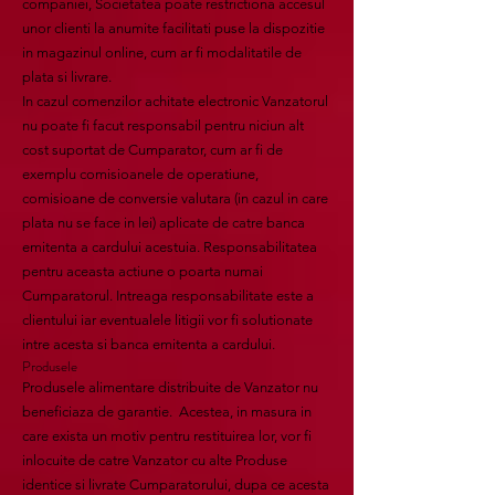
companiei, Societatea poate restrictiona accesul
unor clienti la anumite facilitati puse la dispozitie
in magazinul online, cum ar fi modalitatile de
plata si livrare.
In cazul comenzilor achitate electronic Vanzatorul
nu poate fi facut responsabil pentru niciun alt
cost suportat de Cumparator, cum ar fi de
exemplu comisioanele de operatiune,
comisioane de conversie valutara (in cazul in care
plata nu se face in lei) aplicate de catre banca
emitenta a cardului acestuia. Responsabilitatea
pentru aceasta actiune o poarta numai
Cumparatorul. Intreaga responsabilitate este a
clientului iar eventualele litigii vor fi solutionate
intre acesta si banca emitenta a cardului.
Produsele
Produsele alimentare distribuite de Vanzator nu
beneficiaza de garantie. Acestea, in masura in
care exista un motiv pentru restituirea lor, vor fi
inlocuite de catre Vanzator cu alte Produse
identice si livrate Cumparatorului, dupa ce acesta