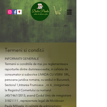
Termeni si conditii
INFORMATII GENERALE
Termenii si conditiile de mai jos reglementeaza
raporturile dintre dumneavoastra, in calitate de
consumator si subscrisa LIVADA CU VISINI SRL,
persoana juridica romana, cu sediul in Bucuresti,
Sectorul 1,Intrarea Frumoasa , nr. 6 , inregistrata
la Registrul Comertului cu numarul
J40/7467/2013, avand Codul Unic de inregistrare
31821111
, reprezentata legal de Moldovan
Paula Mihaela in calitate de administrator,