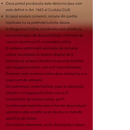
Daca pretul produsului este derizoriu (asa cum
este definit in Art. 1665 al Codului Civil)
In cazul anularii comenzii, niciuna din partile
implicate nu va pretinde/solicita daune.
In Magazinul Online, produsele sunt afisate cu
mai multe tipuri de disponibilitate, in functie de
care produsele pot fi comandate online.
In vederea optimizarii serviciului de comenzi
online, Societatea isi rezerva dreptul de a
restrictiona accesul clientilor la anumite facilitati
ale magazinul online, cum ar fi imposibilitatea
finalizarii unei comenzi online daca clientul nu si-a
creat cont de utilizator.
De asemenea, unele facilitati, puse la dispozitia
clientilor in magazinul online, cum ar fi
modalitatile de livrare si plata, pot fi
conditionate/restrictionate in functie de produsul
selectat si alte conditii ce tin de stoc si metode
specifice de livrare.
Din motive intemeiate, ce tin de prejudicii aduse