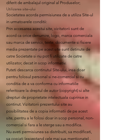
diferit de ambalajul original al Produselor;
Utilizarea site-ului
Societatea acorda permisiunea de a utiliza Site-ul
in urmatoarele conditii:
Prin accesarea acestui site, vizitatorii sunt de
acord ca orice denumire, logo, marca comerciala
sau marca de servicii, texte, documente si fisiere
media prezentate pe acest site sunt detinute de
catre Societate si nu pot fi utilizate de catre
utilizator, decat in scop informativ.
Puteti descarca continutul Site-ului, insa doar
pentru folosul personal si ne-comercial si cu
conditia de a va conforma cu informatiile
referitoare la dreptul de autor (copyright) si alte
drepturi de proprietate intelectuala cuprinse in
continut. Vizitatorii prezentului site au
posibilitatea de a copia informatii de pe acest
site, pentru a le folosi doar in scop personal, non-
comercial si fara a le sterge sau a modifica.
Nu aveti permisiunea sa distribuiti, sa modificati,
sa copiati (exceptand cele mai sus mentionate) ,