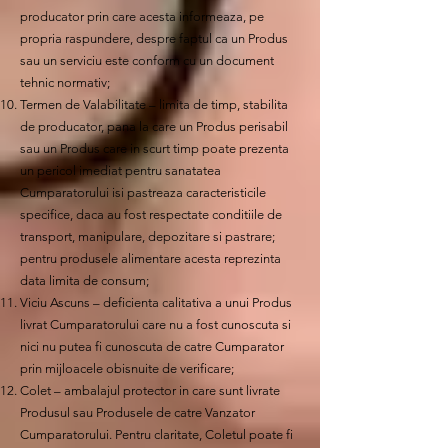
producator prin care acesta informeaza, pe
propria raspundere, despre faptul ca un Produs
sau un serviciu este conform cu un document
tehnic normativ;
Termen de Valabilitate – limita de timp, stabilita
de producator, pana la care un Produs perisabil
sau un Produs care in scurt timp poate prezenta
un pericol imediat pentru sanatatea
Cumparatorului isi pastreaza caracteristicile
specifice, daca au fost respectate conditiile de
transport, manipulare, depozitare si pastrare;
pentru produsele alimentare acesta reprezinta
data limita de consum;
Viciu Ascuns – deficienta calitativa a unui Produs
livrat Cumparatorului care nu a fost cunoscuta si
nici nu putea fi cunoscuta de catre Cumparator
prin mijloacele obisnuite de verificare;
Colet – ambalajul protector in care sunt livrate
Produsul sau Produsele de catre Vanzator
Cumparatorului. Pentru claritate, Coletul poate fi