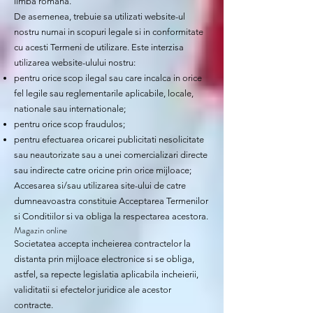
limba romana.
De asemenea, trebuie sa utilizati website-ul
nostru numai in scopuri legale si in conformitate
cu acesti Termeni de utilizare. Este interzisa
utilizarea website-ulului nostru:
pentru orice scop ilegal sau care incalca in orice
fel legile sau reglementarile aplicabile, locale,
nationale sau internationale;
pentru orice scop fraudulos;
pentru efectuarea oricarei publicitati nesolicitate
sau neautorizate sau a unei comercializari directe
sau indirecte catre oricine prin orice mijloace;
Accesarea si/sau utilizarea site-ului de catre
dumneavoastra constituie Acceptarea Termenilor
si Conditiilor si va obliga la respectarea acestora.
Magazin online
Societatea accepta incheierea contractelor la
distanta prin mijloace electronice si se obliga,
astfel, sa repecte legislatia aplicabila incheierii,
validitatii si efectelor juridice ale acestor
contracte.