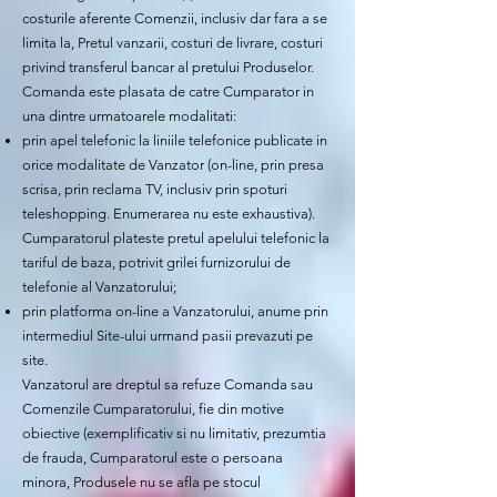
costurile aferente Comenzii, inclusiv dar fara a se
limita la, Pretul vanzarii, costuri de livrare, costuri
privind transferul bancar al pretului Produselor.
Comanda este plasata de catre Cumparator in
una dintre urmatoarele modalitati:
prin apel telefonic la liniile telefonice publicate in
orice modalitate de Vanzator (on-line, prin presa
scrisa, prin reclama TV, inclusiv prin spoturi
teleshopping. Enumerarea nu este exhaustiva).
Cumparatorul plateste pretul apelului telefonic la
tariful de baza, potrivit grilei furnizorului de
telefonie al Vanzatorului;
prin platforma on-line a Vanzatorului, anume prin
intermediul Site-ului urmand pasii prevazuti pe
site.
Vanzatorul are dreptul sa refuze Comanda sau
Comenzile Cumparatorului, fie din motive
obiective (exemplificativ si nu limitativ, prezumtia
de frauda, Cumparatorul este o persoana
minora, Produsele nu se afla pe stocul