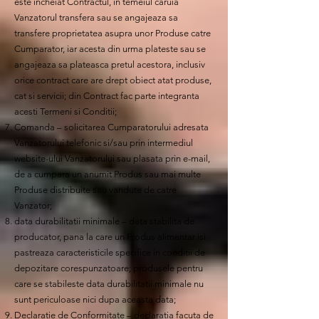
este incheiat Contractul, in temeiul caruia
Vanzatorul transfera sau se angajeaza sa
transfere proprietatea asupra unor Produse catre
Cumparator, iar acesta din urma plateste sau se
angajeaza sa plateasca pretul acestora, inclusiv
orice contract care are drept obiect atat produse,
cat si servicii; din Contract fac parte integranta
acesti Termeni si Conditii;
Comanda – solicitarea Cumparatorului adresata
Vanzatorului telefonic si/sau prin intermediul
website-ului Vanzatorului sau plasata prin e-mail,
de a cumpara un anumit Produs sau mai multe
Produse distribuite sau vandute de catre
Vanzator;
data durabilitatii minimale – data stabilita de
producator, pana la care un Produs alimentar isi
pastreaza caracteristicile specifice in conditii de
depozitare corespunzatoare; produsele pentru
care se stabileste data durabilitatii minimale nu
sunt periculoase nici dupa aceasta data;
Declaratie de Conformitate – declaratia facuta de