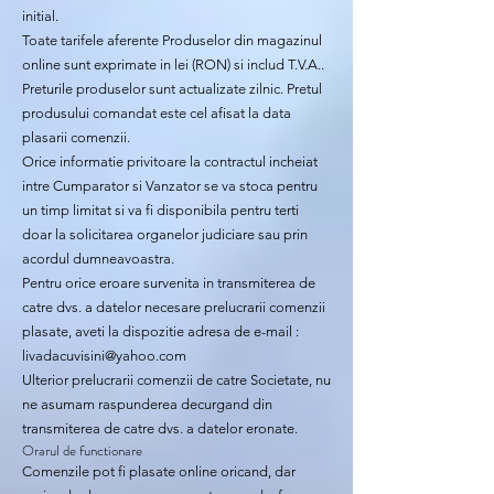
initial.
Toate tarifele aferente Produselor din magazinul
online sunt exprimate in lei (RON) si includ T.V.A..
Preturile produselor sunt actualizate zilnic. Pretul
produsului comandat este cel afisat la data
plasarii comenzii.
Orice informatie privitoare la contractul incheiat
intre Cumparator si Vanzator se va stoca pentru
un timp limitat si va fi disponibila pentru terti
doar la solicitarea organelor judiciare sau prin
acordul dumneavoastra.
Pentru orice eroare survenita in transmiterea de
catre dvs. a datelor necesare prelucrarii comenzii
plasate, aveti la dispozitie adresa de e-mail :
livadacuvisini@yahoo.com
Ulterior prelucrarii comenzii de catre Societate, nu
ne asumam raspunderea decurgand din
transmiterea de catre dvs. a datelor eronate.
Orarul de functionare
Comenzile pot fi plasate online oricand, dar