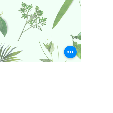
Politica date caracter personal
Termeni si conditii Dolce Paula