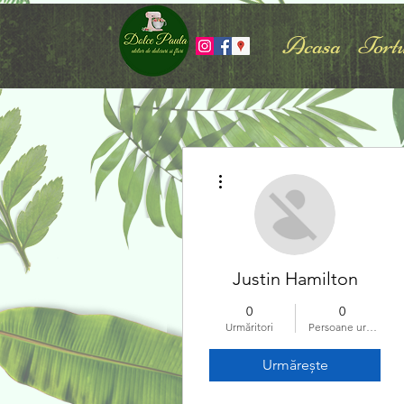
Acasa
Tortu
Mai multe acțiuni
Justin Hamilton
0
0
Urmăritori
Persoane urmărite
Urmărește