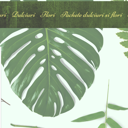
ri
Dulciuri
Flori
Pachete dulciuri si flori