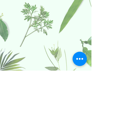
Politica date caracter personal
Termeni si conditii Dolce Paula