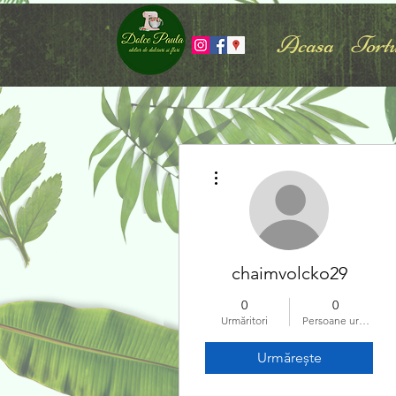
Acasa
Tortu
Mai multe acțiuni
chaimvolcko29
0
0
Urmăritori
Persoane urmărite
Urmărește