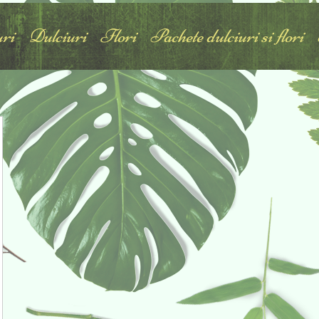
ri
Dulciuri
Flori
Pachete dulciuri si flori