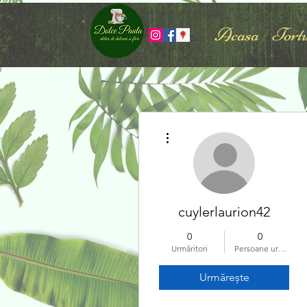
Acasa
Tortu
Mai multe acțiuni
cuylerlaurion42
0
0
Urmăritori
Persoane urmărite
Urmărește