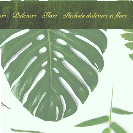
ri
Dulciuri
Flori
Pachete dulciuri si flori