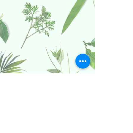
Politica date caracter personal
Termeni si conditii Dolce Paula