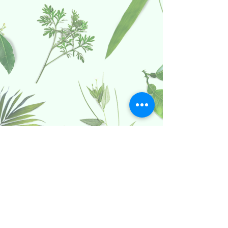
Politica date caracter personal
Termeni si conditii Dolce Paula