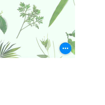
Politica date caracter personal
Termeni si conditii Dolce Paula