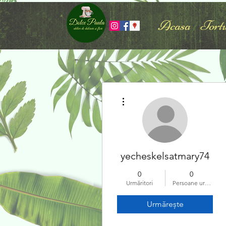
Acasa
Tortu
Mai multe acțiuni
yecheskelsatmary74
0
0
Urmăritori
Persoane urmărite
Urmărește