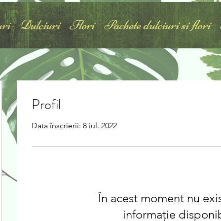
ri
Dulciuri
Flori
Pachete dulciuri si flori
Profil
Data înscrierii: 8 iul. 2022
În acest moment nu exis
informație disponib