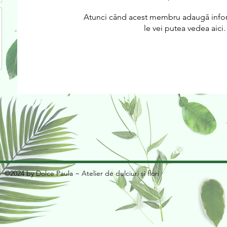
Atunci când acest membru adaugă infor
le vei putea vedea aici.
©2024 by Dolce Paula ~ Atelier de dulciuri și flori