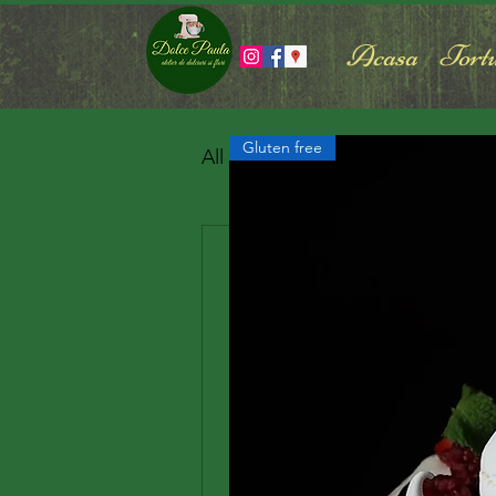
Acasa
Tortu
Gluten free
All Posts
Moldovan Paula
5 n
Cadoul pe