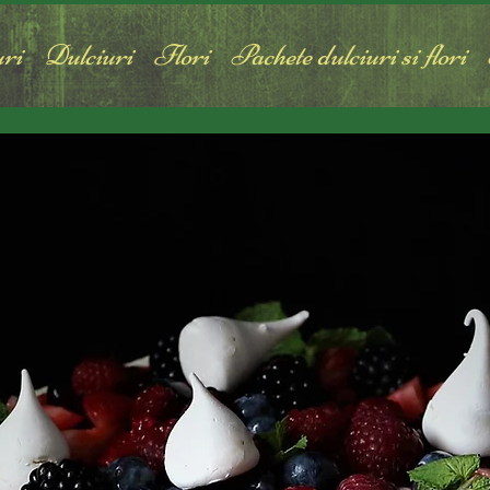
ri
Dulciuri
Flori
Pachete dulciuri si flori
ov. 2020
0 min de citit
rfect ~ Gift box